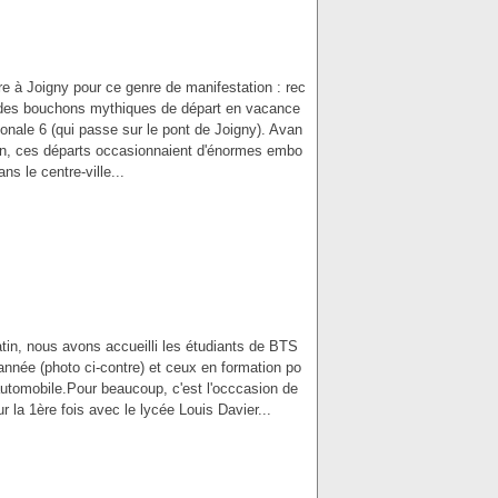
e à Joigny pour ce genre de manifestation : rec
 des bouchons mythiques de départ en vacance
ionale 6 (qui passe sur le pont de Joigny). Avan
ion, ces départs occasionnaient d'énormes embo
ans le centre-ville...
in, nous avons accueilli les étudiants de BTS
nnée (photo ci-contre) et ceux en formation po
utomobile.Pour beaucoup, c'est l'occcasion de
r la 1ère fois avec le lycée Louis Davier...