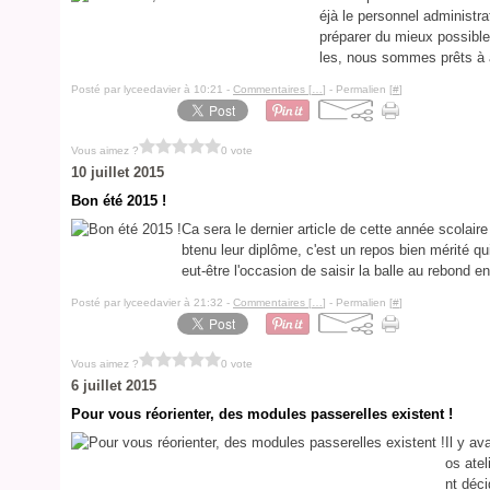
éjà le personnel administrat
préparer du mieux possible
les, nous sommes prêts à ac
Posté par lyceedavier à 10:21 -
Commentaires [
…
]
- Permalien [
#
]
Vous aimez ?
0 vote
10 juillet 2015
Bon été 2015 !
Ca sera le dernier article de cette année scolaire
btenu leur diplôme, c'est un repos bien mérité q
eut-être l'occasion de saisir la balle au rebond en
Posté par lyceedavier à 21:32 -
Commentaires [
…
]
- Permalien [
#
]
Vous aimez ?
0 vote
6 juillet 2015
Pour vous réorienter, des modules passerelles existent !
Il y a
os atel
nt déci