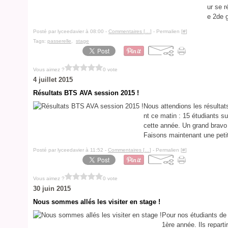
ur se r
e 2de g
Posté par lyceedavier à 08:00 -
Commentaires [
…
]
- Permalien [
#
]
Tags:
passerelle
,
stage
Vous aimez ?
0 vote
4 juillet 2015
Résultats BTS AVA session 2015 !
Nous attendions les résultat
nt ce matin : 15 étudiants s
cette année. Un grand bravo 
Faisons maintenant une petit
Posté par lyceedavier à 11:52 -
Commentaires [
…
]
- Permalien [
#
]
Vous aimez ?
0 vote
30 juin 2015
Nous sommes allés les visiter en stage !
Pour nos étudiants de
1ère année. Ils repar