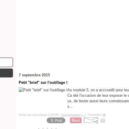
7 septembre 2015
Petit "brief" sur l'outillage !
Au module 5, on a acccueilli pour leu
Ca été l'occasion de leur exposer le 
ux, de tester aussi leurs connaissan
s...
Posté par lyceedavier à 08:00 -
Commentaires [
…
]
- Permalien [
#
]