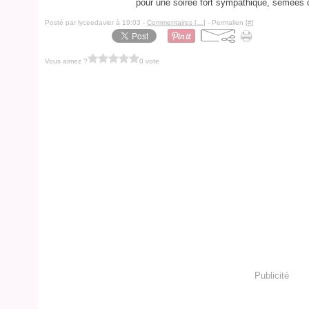
pour une soirée fort sympathique, semées 
Posté par lyceedavier à 19:03 -
Commentaires [
…
]
- Permalien [
#
]
Vous aimez ?
0 vote
Publicité