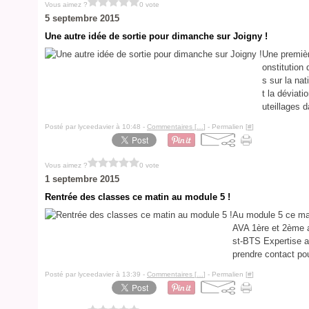
Vous aimez ?
0 vote
5 septembre 2015
Une autre idée de sortie pour dimanche sur Joigny !
Une premièr
onstitution
s sur la nat
t la déviat
uteillages d
Posté par lyceedavier à 10:48 -
Commentaires [
…
]
- Permalien [
#
]
Vous aimez ?
0 vote
1 septembre 2015
Rentrée des classes ce matin au module 5 !
Au module 5 ce mat
AVA 1ère et 2ème a
st-BTS Expertise a
prendre contact pou
Posté par lyceedavier à 13:39 -
Commentaires [
…
]
- Permalien [
#
]