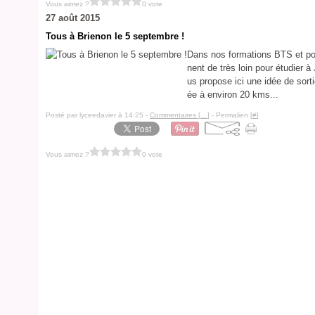
Vous aimez ?
0 vote
27 août 2015
Tous à Brienon le 5 septembre !
Dans nos formations BTS et pos
nent de très loin pour étudier à
us propose ici une idée de sort
ée à environ 20 kms...
Posté par lyceedavier à 14:25 -
Commentaires [
…
]
- Permalien [
#
]
Vous aimez ?
0 vote