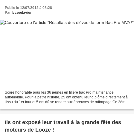
Publié le 12/07/2012 à 08:28
Par
lyceedavier
Score honorable pour les 36 jeunes en filière bac Pro maintenance
automobile. Pour la petite histoire, 25 ont obtenu leur diplôme directement à
l'issu du 1er tour et 5 ont dû se rendre aux épreuves de rattrapage.Ce 2ème
tour a permis à 3 d'entre-eux de...
Ils ont exposé leur travail à la grande fête des
moteurs de Looze !