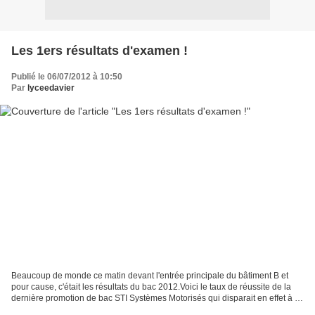
Les 1ers résultats d'examen !
Publié le 06/07/2012 à 10:50
Par
lyceedavier
Beaucoup de monde ce matin devant l'entrée principale du bâtiment B et
pour cause, c'était les résultats du bac 2012.Voici le taux de réussite de la
dernière promotion de bac STI Systèmes Motorisés qui disparait en effet à la
rentrée prochaine au profit...