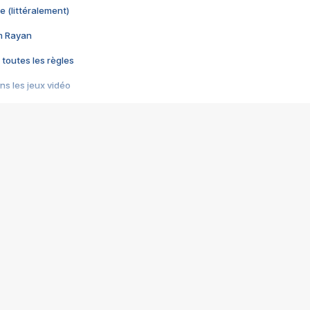
e (littéralement)
im Rayan
 toutes les règles
s les jeux vidéo
us choquant de Rockstar ? - Le scandale BULLY
e plus moche de Steam
du RÊVE tourne au CAUCHEMAR
pendant 8 heures
it… à tort
umiliés par un jeu vidéo
ire - Final Fantasy 8
ti un empire - Age of Empires
story DOFUS