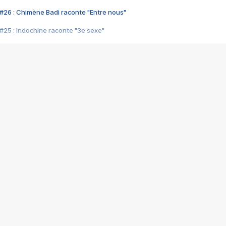
#26 : Chimène Badi raconte "Entre nous"
#25 : Indochine raconte "3e sexe"
#24 : Zaho raconte "C'est chelou"
#23 : Patrick Bruel raconte "Au café des délices"
#22 : Kyo raconte "Le chemin"
#21 : Nolwenn Leroy raconte "Cassé"
#20 : Patrick Hernandez raconte "Born to be alive"
#19 : Lorie raconte "Près de moi"
#18 : Michael Jones raconte "A nos actes manqués" (avec Jean-Jacque
#17 : Khaled raconte "Aïcha"
#16 : Corneille raconte "Parce qu'on vient de loin"
#15 : Indochine raconte "L'aventurier"