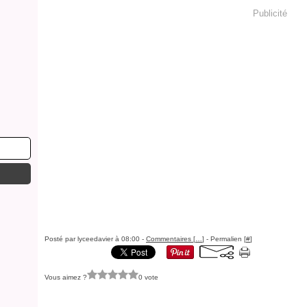
Publicité
Posté par lyceedavier à 08:00 -
Commentaires [
…
]
- Permalien [
#
]
Vous aimez ?
0 vote