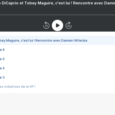
 DiCaprio et Tobey Maguire, c'est lui ! Rencontre avec Dam
bey Maguire, c'est lui ! Rencontre avec Damien Witecka
e 6
e 5
e 4
e 3
s créatrices de la VF !
e 2
e 1
e Mektoub My Love arrive enfin ! Rencontre avec Shaïn Boumedine et Sal