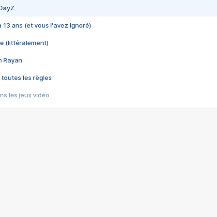
 DayZ
 a 13 ans (et vous l'avez ignoré)
e (littéralement)
im Rayan
 toutes les règles
s les jeux vidéo
us choquant de Rockstar ? - Le scandale BULLY
e plus moche de Steam
du RÊVE tourne au CAUCHEMAR
pendant 8 heures
it… à tort
umiliés par un jeu vidéo