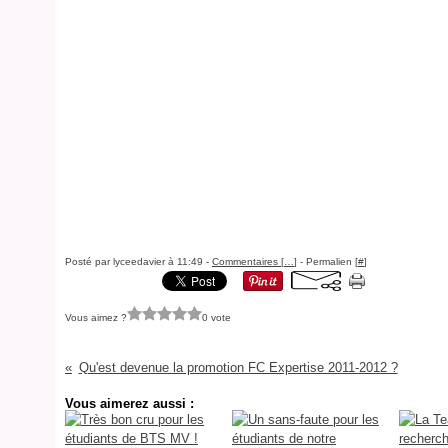
Posté par lyceedavier à 11:49 -
Commentaires [
…
]
- Permalien [
#
]
Vous aimez ?
0 vote
Qu'est devenue la promotion FC Expertise 2011-2012 ?
Vous aimerez aussi :