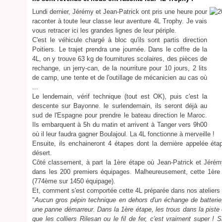
Lundi dernier, Jérémy et Jean-Patrick ont pris une heure pour
raconter à toute leur classe leur aventure 4L Trophy. Je vais
vous retracer ici les grandes lignes de leur périple.
C'est le véhicule chargé à bloc qu'ils sont partis direction
Poitiers. Le trajet prendra une journée. Dans le coffre de la
4L, on y trouve 63 kg de fournitures scolaires, des pièces de
rechange, un jerry-can, de la nourriture pour 10 jours, 2 lits
de camp, une tente et de l'outillage de mécanicien au cas où
...
Le lendemain, vérif technique (tout est OK), puis c'est la
descente sur Bayonne. le surlendemain, ils seront déjà au
sud de l'Espagne pour prendre le bateau direction le Maroc.
Ils embarquent à 5h du matin et arrivent à Tanger vers 9h00
où il leur faudra gagner Boulajoul. La 4L fonctionne à merveille !
Ensuite, ils enchaineront 4 étapes dont la dernière appelée ét
désert.
Côté classement, à part la 1ère étape où Jean-Patrick et Jérém
dans les 200 premiers équipages. Malheureusement, cette 1ère 
(774ème sur 1450 équipage).
Et, comment s'est comportée cette 4L préparée dans nos ateliers
"
Aucun gros pépin technique en dehors d'un échange de batterie, 
une panne démarreur. Dans la 1ère étape, les trous dans la piste o
que les colliers Rilesan ou le fil de fer, c'est vraiment super 