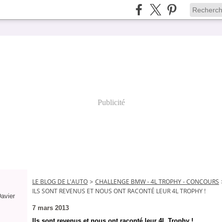
Publicité
LE BLOG DE L'AUTO
>
CHALLENGE BMW - 4L TROPHY - CONCOURS
ILS SONT REVENUS ET NOUS ONT RACONTÉ LEUR 4L TROPHY !
Davier
7 mars 2013
Ils sont revenus et nous ont raconté leur 4L Trophy !