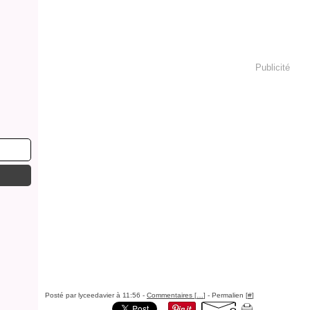
Publicité
Posté par lyceedavier à 11:56 -
Commentaires [
…
]
- Permalien [
#
]