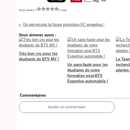
Vous aimez ?
0 vote
On pré-recrute la future promotion FC expertise !
Vous aimerez aussi :
Très bon cru pour les
étudiants de BTS MV !
La Tea
Un sans-faute pour les
recherc
étudiants de notre
pépites 
formation post-BTS
Expertise automobile !
Commentaires
Ajouter un commentaire