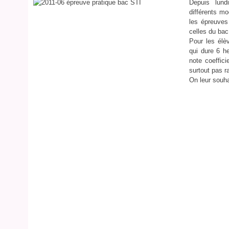
Depuis lund
différents mo
les épreuves
celles du ba
Pour les élè
qui dure 6 he
note coeffici
surtout pas ra
On leur souha