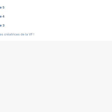
e 5
e 4
e 3
s créatrices de la VF !
e 2
e 1
e Mektoub My Love arrive enfin ! Rencontre avec Shaïn Boumedine et Sal
i : après Toni en famille
elle réalise le bouleversant Dites lui que je l'aime
ais ! Rencontre autour de Vie privée de Rebecca Zlotowski
 de Marguerite, Grave... Rencontre avec Ella Rumpf
 Les Rêveurs, un film intime sur la santé mentale