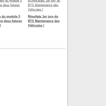
m du module 5
Résultats 1er jury du
he deux futures
BTS Maintenance des
!
Véhicules !