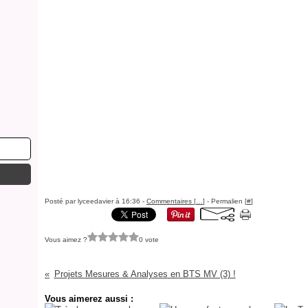
Posté par lyceedavier à 16:36 -
Commentaires [
…
]
- Permalien [
#
]
Vous aimez ?
0 vote
Projets Mesures & Analyses en BTS MV (3) !
Vous aimerez aussi :