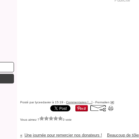
Publicité
Posté par lyceedavier à 15:19 -
Commentaires [
…
]
- Permalien [
#
]
Vous aimez ?
0 vote
Une journée pour remercier nos donateurs !
Beaucoup de tôles